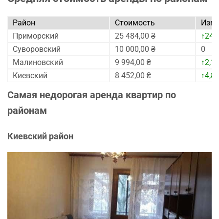
Район
Стоимость
Изме
Приморский
25 484,00 ₴
↑24,
Суворовский
10 000,00 ₴
0
Малиновский
9 994,00 ₴
↑2,1
Киевский
8 452,00 ₴
↑4,8
Самая недорогая аренда квартир по
районам
Киевский район