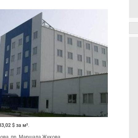
83,02 $ за м²
.
ова, пр. Маршала Жукова.