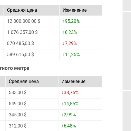
Средняя цена
Изменение
12 000 000,00 $
↑95,20%
1 076 357,00 $
↑6,23%
870 485,00 $
↓7,29%
589 615,00 $
↑11,25%
тного метра
Средняя цена
Изменение
583,00 $
↓38,76%
549,00 $
↑14,85%
345,00 $
↑2,99%
312,00 $
↑6,48%