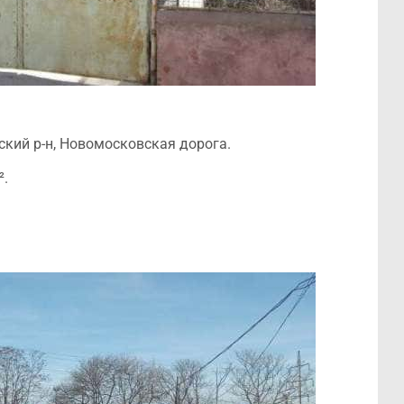
кий р-н, Новомосковская дорога.
².