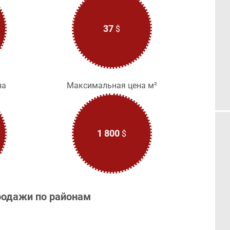
37
$
на
Максимальная цена м²
1 800
$
родажи по районам