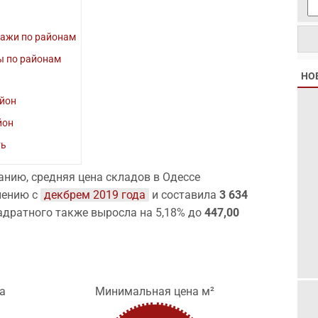
дажи по районам
ы по районам
НО
йон
йон
ть
нию, средняя цена складов в Одессе
нению с
декбрем 2019 года
и составила
3 634
вадратного также выросла на 5,18% до
447,00
а
Минимальная цена м²