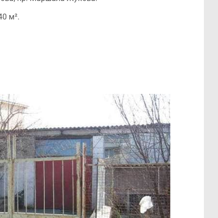
0 м².