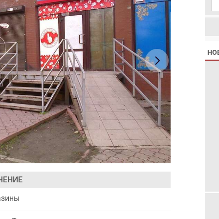
НО
ЧЕНИЕ
азины