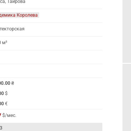
са, Таирова
демика Королева
текторская
0 м²
00.00
₴
00
$
00
€
7
$/мес.
3