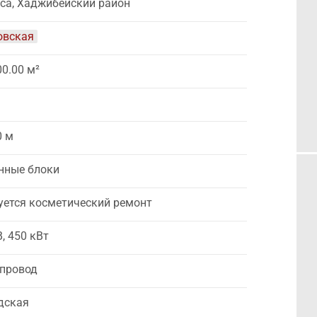
са, Хаджибейский район
овская
00.00 м²
0 м
нные блоки
уется косметический ремонт
В, 450 кВт
провод
дская