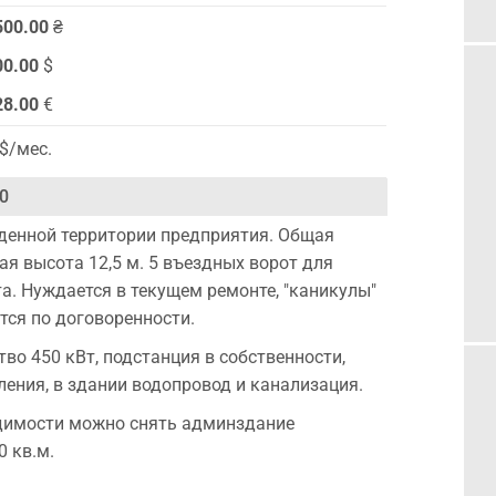
500.00
₴
00.00
$
28.00
€
$/мес.
0
денной территории предприятия. Общая
ая высота 12,5 м. 5 въездных ворот для
а. Нуждается в текущем ремонте, "каникулы"
ся по договоренности.
во 450 кВт, подстанция в собственности,
ления, в здании водопровод и канализация.
димости можно снять админздание
 кв.м.