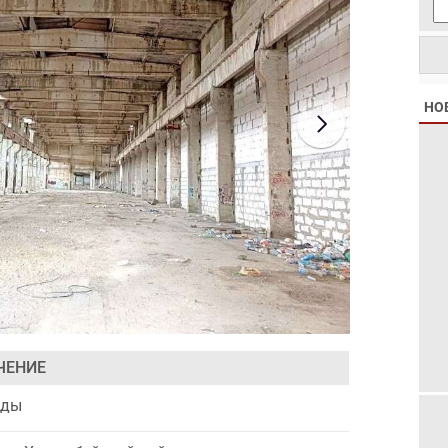
НО
ЧЕНИЕ
ады