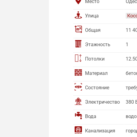
Место
Одес
Улица
Кос
Общая
11 4
Этажность
1
Потолки
12.5
Материал
бето
Состояние
треб
Электричество
380 
Вода
водо
Канализация
горо