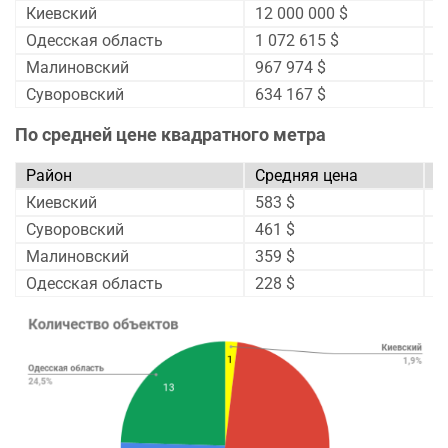
Киевский
12 000 000 $
0
Одесская область
1 072 615 $
↑
Малиновский
967 974 $
↑
Суворовский
634 167 $
↑
По средней цене квадратного метра
Район
Средняя цена
И
Киевский
583 $
0
Суворовский
461 $
↓
Малиновский
359 $
↑
Одесская область
228 $
↑