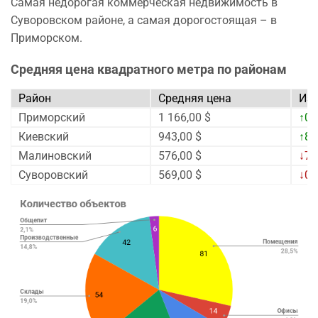
Самая недорогая коммерческая недвижимость в
Суворовском районе, а самая дорогостоящая – в
Приморском.
Средняя цена квадратного метра по районам
Район
Средняя цена
Из
Приморский
1 166,00 $
↑0,
Киевский
943,00 $
↑8,
Малиновский
576,00 $
↓7,
Суворовский
569,00 $
↓0,