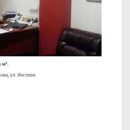
 м².
ва, ул. Инглези.