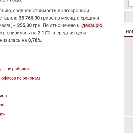
анию, средняя стоимость долгосрочной
оставила
35 766,00
гривен в месяц, а средняя
месяц –
255,00
грн. По отношению к
декабрю 
НО
ть снизилась на
2,17%
, а средняя цена
снизилась на
0,78%
.
нды по районам
 офисов по районам
йон
он
йон