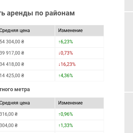
ть аренды по районам
Средняя цена
Изменение
54 304,00 ₴
↑6,23%
39 917,00 ₴
↓0,73%
34 418,00 ₴
↓16,23%
14 425,00 ₴
↑4,36%
тного метра
Средняя цена
Изменение
316,00 ₴
↑0,96%
304,00 ₴
↑1,33%