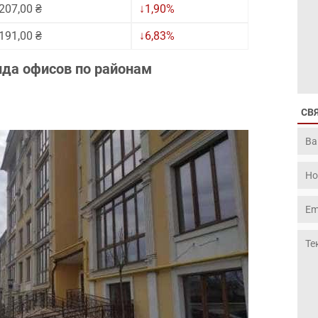
207,00 ₴
↓1,90%
191,00 ₴
↓6,83%
нда офисов по районам
СВ