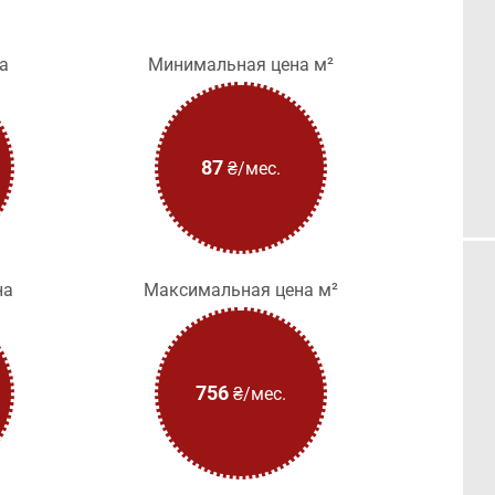
а
Минимальная цена м²
87
₴/мес.
на
Максимальная цена м²
756
₴/мес.