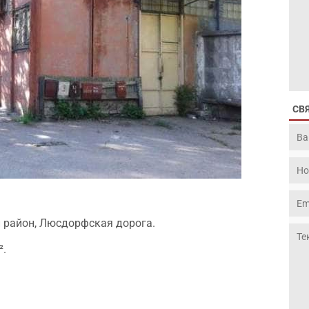
СВ
 район, Люсдорфская дорога.
².