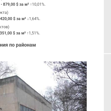
 •
879,00 $ за м²
↑10,01%.
кта)
420,00 $ за м²
↓1,64%.
ктов)
351,00 $ за м²
↑1,51%.
ния по районам