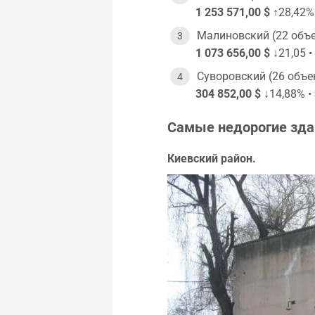
1 253 571,00 $
↑28,42%
Малиновский (22 объе
1 073 656,00 $
↓21,05 •
Суворовский (26 объе
304 852,00 $
↓14,88% •
Самые недорогие зда
Киевский район.