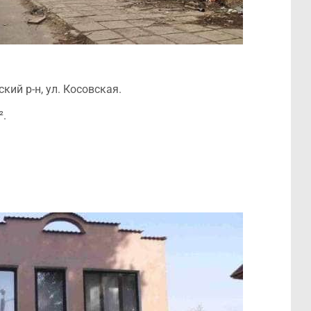
ий р-н, ул. Косовская.
².