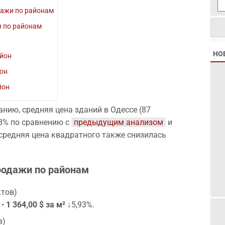
дажи по районам
я по районам
НО
йон
он
йон
нию, средняя цена зданий в Одессе (87
38% по сравнению с
предыдущим анализом
и
а средняя цена квадратного также снизилась
родажи по районам
тов)
 •
1 364,00 $ за м²
↓5,93%.
в)