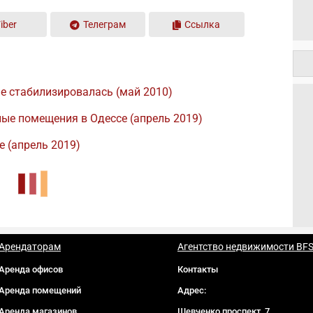
iber
Телеграм
Ссылка
е стабилизировалась (май 2010)
ые помещения в Одессе (апрель 2019)
е (апрель 2019)
Арендаторам
Агентство недвижимости BF
Аренда офисов
Контакты
Аренда помещений
Адрес:
Аренда магазинов
Шевченко проспект, 7