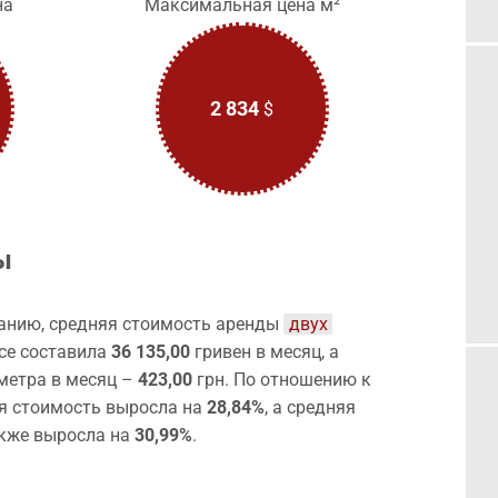
на
Максимальная цена м²
2 834
$
ы
анию, средняя стоимость аренды
двух 
се составила
36 135,00
гривен в месяц, а
метра в месяц –
423,00
грн. По отношению к
яя стоимость выросла на
28,84%
, а средняя
акже выросла на
30,99%
.