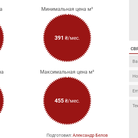
а
Минимальная цена м²
391
₴/мес.
СВ
на
Максимальная цена м²
455
₴/мес.
Подготовил:
Александр Белов