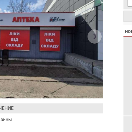
НО
ЧЕНИЕ
азины