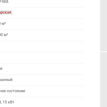
гард
арская
0 м²
00 м²
 м
шанный
чее состояние
, 15 кВт