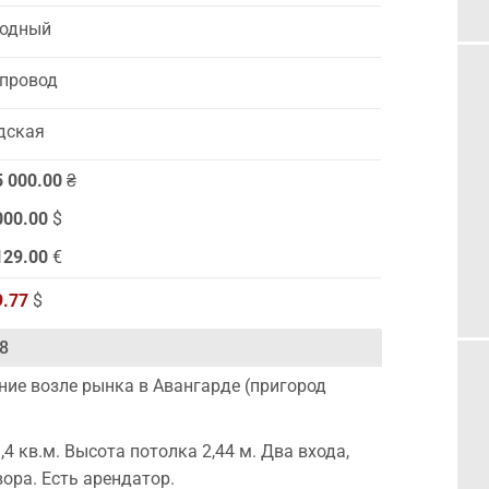
одный
провод
дская
5 000.00
₴
000.00
$
129.00
€
9.77
$
8
ие возле рынка в Авангарде (пригород
 кв.м. Высота потолка 2,44 м. Два входа,
вора. Есть арендатор.