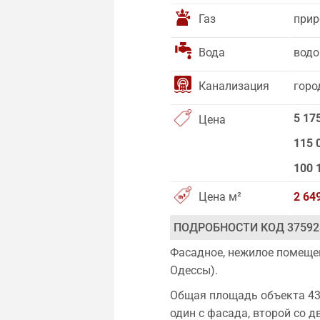
Газ
прир
Вода
водо
Канализация
горо
5 17
Цена
115 
100 
Цена м²
2 64
ПОДРОБНОСТИ КОД 37592
Фасадное, нежилое помещен
Одессы).
Общая площадь объекта 43,4
один с фасада, второй со д