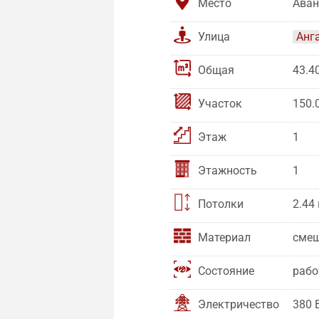
Место
Аван
Улица
Анг
Общая
43.4
Участок
150.
Этаж
1
Этажность
1
Потолки
2.44
Материал
сме
Состояние
рабо
Электричество
380 В