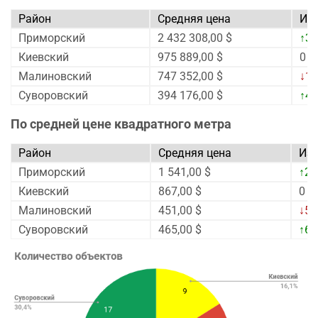
Район
Средняя цена
Из
Приморский
2 432 308,00 $
↑3,
Киевский
975 889,00 $
0
Малиновский
747 352,00 $
↓1,
Суворовский
394 176,00 $
↑4,
По средней цене квадратного метра
Район
Средняя цена
Из
Приморский
1 541,00 $
↑2,
Киевский
867,00 $
0
Малиновский
451,00 $
↓5,
Суворовский
465,00 $
↑6,