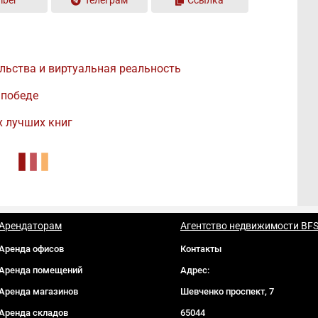
iber
Телеграм
Ссылка
ьства и виртуальная реальность
 победе
х лучших книг
Арендаторам
Агентство недвижимости BF
Аренда офисов
Контакты
Аренда помещений
Адрес:
Аренда магазинов
Шевченко проспект, 7
Аренда складов
65044