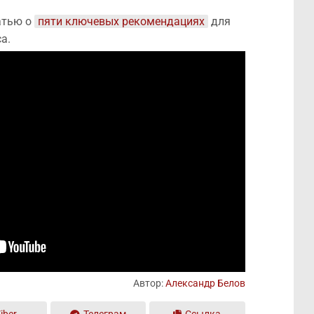
атью о
пяти ключевых рекомендациях
для
а.
Автор:
Александр Белов