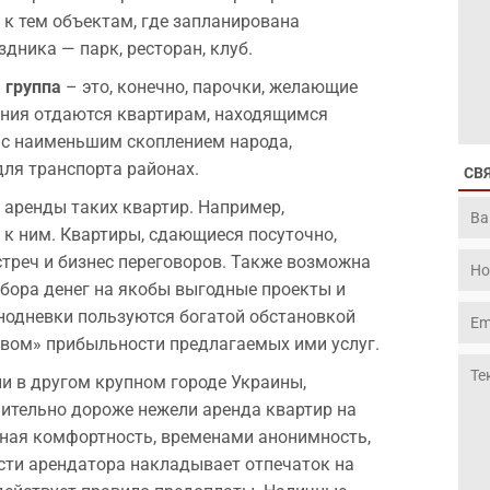
 к тем объектам, где запланирована
дника — парк, ресторан, клуб.
 группа
– это, конечно, парочки, желающие
ения отдаются квартирам, находящимся
х с наименьшим скоплением народа,
для транспорта районах.
СВ
и аренды таких квартир. Например,
 к ним. Квартиры, сдающиеся посуточно,
треч и бизнес переговоров. Также возможна
бора денег на якобы выгодные проекты и
нодневки пользуются богатой обстановкой
твом» прибыльности предлагаемых ими услуг.
ли в другом крупном городе Украины,
ительно дороже нежели аренда квартир на
ная комфортность, временами анонимность,
сти арендатора накладывает отпечаток на