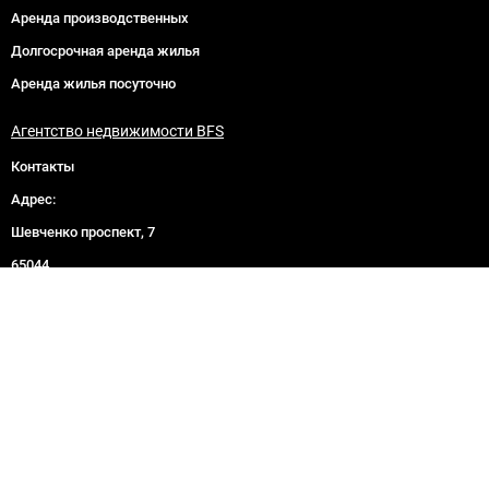
Аренда производственных
Долгосрочная аренда жилья
Аренда жилья посуточно
Агентство недвижимости BFS
Контакты
Адрес:
Шевченко проспект, 7
65044
Одесса
Телефон:
+380 48 777–77–90
Оставить отзыв
Политика конфиденциальности
Пользовательское соглашение
Следите за нами