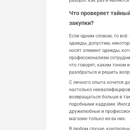
разброс как раз и являетс
Что проверяет тайный
закупки?
Если одним словом, то всё
одежды, допустим, некото
носят элемент одежды, кото
профессионализм сотрудник
что говорят, каким тоном 
разобраться и решить вопр
С личного опыта хочется д
настолько неквалифицирова
возвращаться больше в так
подобными кадрами. Иногд
дружелюбные и профессиона
магазин только из-за них.
В любом случае, контрольн