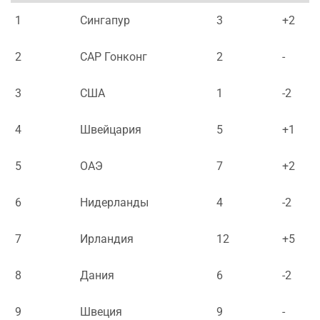
1
Сингапур
3
+2
2
САР Гонконг
2
-
3
США
1
-2
4
Швейцария
5
+1
5
ОАЭ
7
+2
6
Нидерланды
4
-2
7
Ирландия
12
+5
8
Дания
6
-2
9
Швеция
9
-